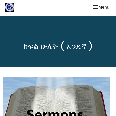
Toggle nav
Menu
ክፍል ሁለት ( አንደኛ )