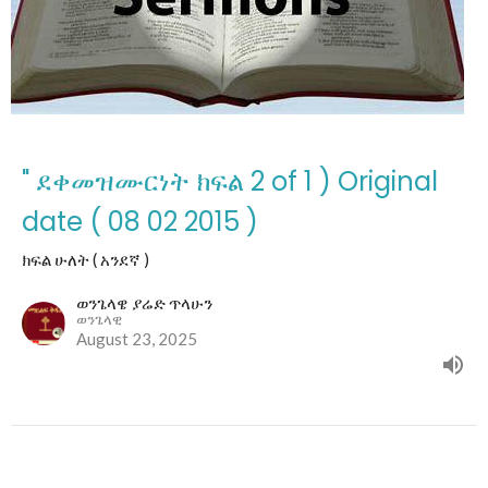
" ደቀመዝሙርነት ክፍል 2 of 1 ) Original
date ( 08 02 2015 )
ክፍል ሁለት ( አንደኛ )
ወንጌላዌ ያሬድ ጥላሁን
ወንጌላዊ
August 23, 2025