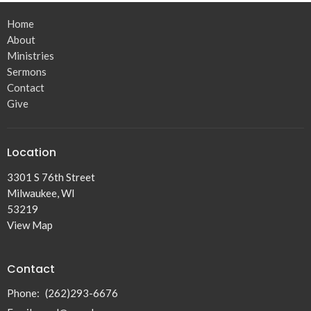
Home
About
Ministries
Sermons
Contact
Give
Location
3301 S 76th Street
Milwaukee, WI
53219
View Map
Contact
Phone:
(262)293-6676