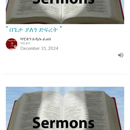
" በጌታ ያለን ድፍረት "
ካፒቴን አዲሱ ፈጠነ
ካፒቴን
December 31, 2024