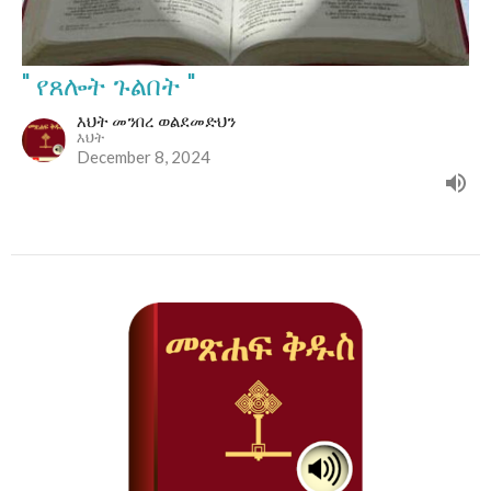
" የጸሎት ጉልበት "
እህት መንበረ ወልደመድህን
እህት
December 8, 2024