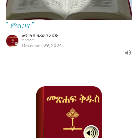
" ምስጋና "
ወንገላዊ ዘሪሁን ኦርድ
ወንጌላዊ
December 29, 2024