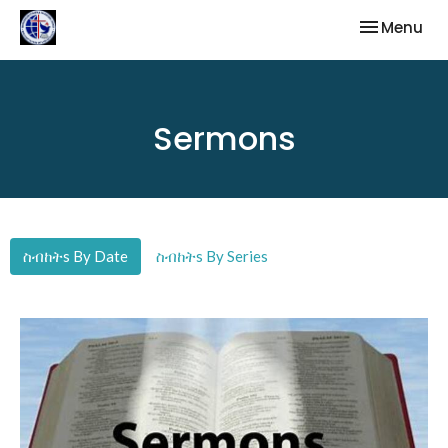
Toggle nav
Menu
Sermons
ስብከትs By Date
ስብከትs By Series