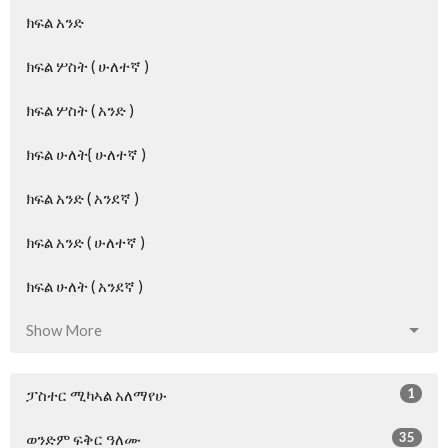
ክፍል አንድ
ክፍል ሦስት ( ሁለተኛ )
ክፍል ሦስት ( አንድ )
ክፍል ሁለት{ ሁለተኛ )
ክፍል አንድ ( አንደኛ )
ክፍል አንድ ( ሁለተኛ )
ክፍል ሁለት ( አንደኛ )
Show More
1
ፓስተር ሚካኣል አለማየሁ
35
ወንድም ፍቅር ዓለሙ