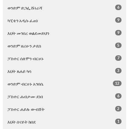
6
ወንድም ድጋፌ ሹነራሻ
9
ካፒቴን አዲሱ ፈጠነ
9
እህት መንበረ ወልደመድህን
5
ወንድም ዘሪሁን ታደሰ
7
ፓስተር ሰለሞን ብርሀኑ
3
እህት ጸሐይ ካሳ
12
ወንድም ብርሀኑ አንበሴ
6
ፓስተር ሐብታሙ ደነበ
2
ፓስተር ሐይሉ ውብሸት
1
እህት ሰናይት ከበደ