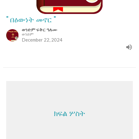
" በዕውነት መኖር "
ወንድም ፍቅር ዓለሙ
ወንድም
December 22, 2024
ክፍል ሦስት