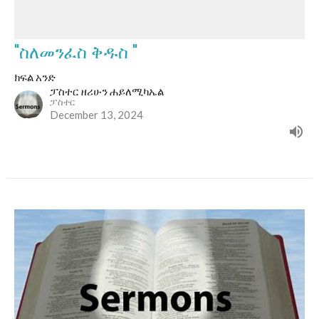
"ስለመንፈስ ቅዱስ "
ክፍል አንድ
ፓስተር ዘሪሁን ሐይለሚካኤል
ፓስተር
December 13, 2024