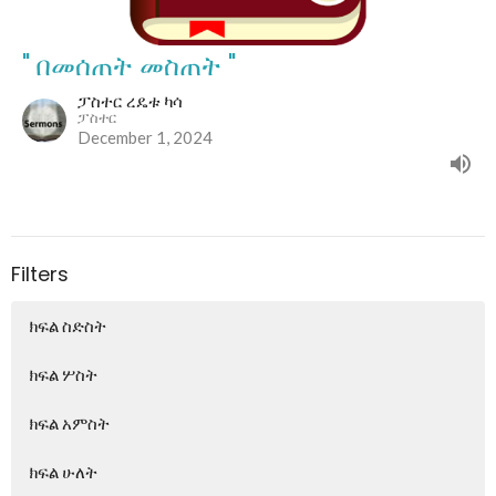
" በመሰጠት መስጠት "
ፓስተር ረዴቱ ካሳ
ፓስተር
December 1, 2024
Filters
ክፍል ስድስት
ክፍል ሦስት
ክፍል አምስት
ክፍል ሁለት