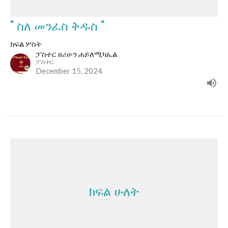
" ስለ መንፈስ ቅዱስ "
ክፍል ሦስት
ፓስተር ዘሪሁን ሐይለሚካኤል
ፓስተር
December 15, 2024
ክፍል ሁለት