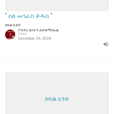
" ስለ መንፈስ ቅዱስ "
ክፍል ሁለት
ፓስተር ዘሪሁን ሐይለሚካኤል
ፓስተር
December 14, 2024
ክፍል አንድ