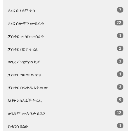
7
ዶ/ር ቢኒያም ተካ
22
ዶ/ር ሰሎሞን መብራቱ
1
ፓስተር መላኩ መሰረት
2
ፓስተር በርዮ ተረፈ
3
ወንድም ሳምሶን ካቻ
1
ፓስተር ግዛው ደርሰህ
3
ፓስተር በፍቃዱ አትመው
5
እህት አሰለፈች ትርፌ
12
ወንድም ሙሉጌታ ደጋጋ
1
ዮሐንስ በልሁ