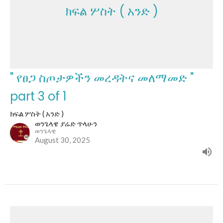
ክፍል ሦስት ( አንድ )
" የፀጋ ስጦታዎችን መረዳትና መለማመድ "
part 3 of 1
ክፍል ሦስት ( አንድ )
ወንጌላዌ ያሬድ ጥላሁን
ወንጌላዊ
August 30, 2025