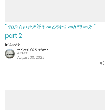
" የፀጋ ስጦታዎችን መረዳትና መለማመድ "
part 2
ክፍል ሁለት
ወንጌላዌ ያሬድ ጥላሁን
ወንጌላዊ
August 30, 2025