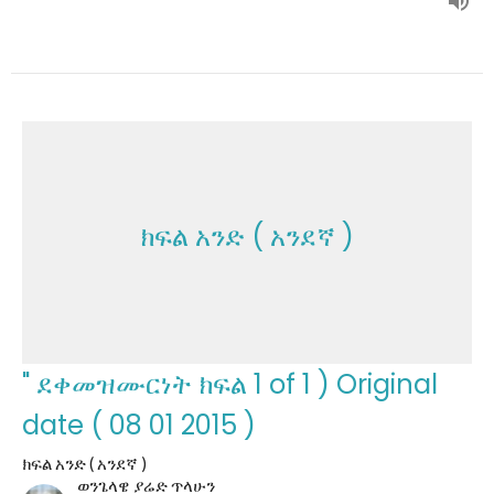
ክፍል አንድ ( አንደኛ )
" ደቀመዝሙርነት ክፍል 1 of 1 ) Original
date ( 08 01 2015 )
ክፍል አንድ ( አንደኛ )
ወንጌላዌ ያሬድ ጥላሁን