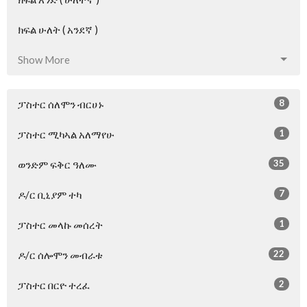
ክፍል ሁለት ( አንደኛ )
Show More
8
ፓስተር ሰለሞን ብርሀኑ
1
ፓስተር ሚካኣል አለማየሁ
35
ወንድም ፍቅር ዓለሙ
7
ዶ/ር ቢኒያም ተካ
1
ፓስተር መላኩ መሰረት
22
ዶ/ር ሰሎሞን መብራቱ
2
ፓስተር በርዮ ተረፈ