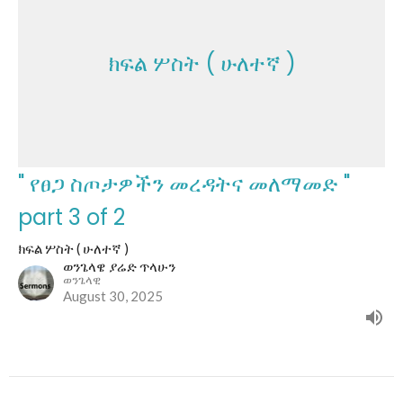
ክፍል ሦስት ( ሁለተኛ )
" የፀጋ ስጦታዎችን መረዳትና መለማመድ "
part 3 of 2
ክፍል ሦስት ( ሁለተኛ )
ወንጌላዌ ያሬድ ጥላሁን
ወንጌላዊ
August 30, 2025