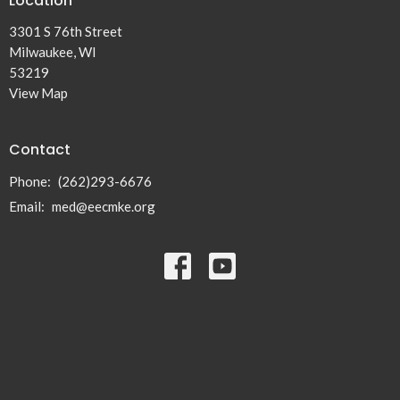
Location
3301 S 76th Street
Milwaukee, WI
53219
View Map
Contact
Phone:
(262)293-6676
Email
:
med@eecmke.org