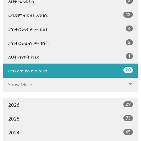
3
እህት ጸሐይ ካሳ
12
ወንድም ብርሀኑ አንበሴ
6
ፓስተር ሐብታሙ ደነበ
2
ፓስተር ሐይሉ ውብሸት
1
እህት ሰናይት ከበደ
20
ወንጌላዌ ያሬድ ጥላሁን
Show More
29
2026
73
2025
65
2024