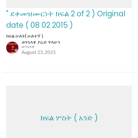
" ደቀመዝሙርነት ክፍል 2 of 2 ) Original
date ( 08 02 2015 )
ክፍል ሁለት{ ሁለተኛ )
ወንጌላዌ ያሬድ ጥላሁን
ወንጌላዊ
August 23, 2025
ክፍል ሦስት ( አንድ )