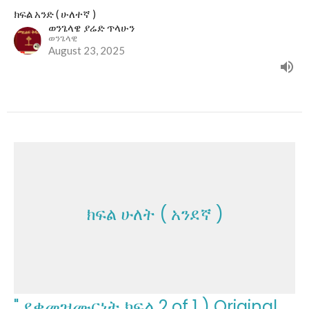
ክፍል አንድ ( ሁለተኛ )
ወንጌላዌ ያሬድ ጥላሁን
ወንጌላዊ
August 23, 2025
ክፍል ሁለት ( አንደኛ )
" ደቀመዝሙርነት ክፍል 2 of 1 ) Original