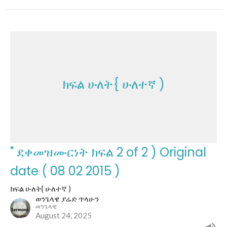
ክፍል ሁለት{ ሁለተኛ )
" ደቀመዝሙርነት ክፍል 2 of 2 ) Original
date ( 08 02 2015 )
ክፍል ሁለት{ ሁለተኛ )
ወንጌላዌ ያሬድ ጥላሁን
ወንጌላዊ
August 24, 2025