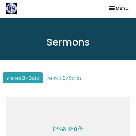
Toggle nav
Menu
Sermons
ስብከትs By Date
ስብከትs By Series
ክፍል ሁለት