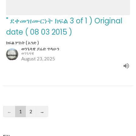
" ደቀመዝሙርነት ክፍል 3 of 1 ) Original
date ( 08 03 2015 )
ክፍል ሦስት ( አንድ )
ወንጌላዌ ያሬድ ጥላሁን
ወንጌላዊ
August 23, 2025
←
1
2
→