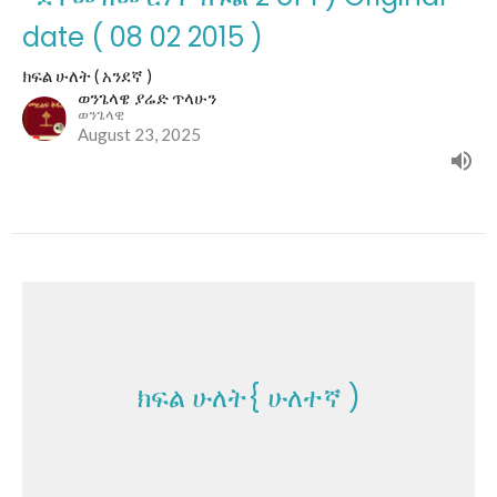
date ( 08 02 2015 )
ክፍል ሁለት ( አንደኛ )
ወንጌላዌ ያሬድ ጥላሁን
ወንጌላዊ
August 23, 2025
ክፍል ሁለት{ ሁለተኛ )