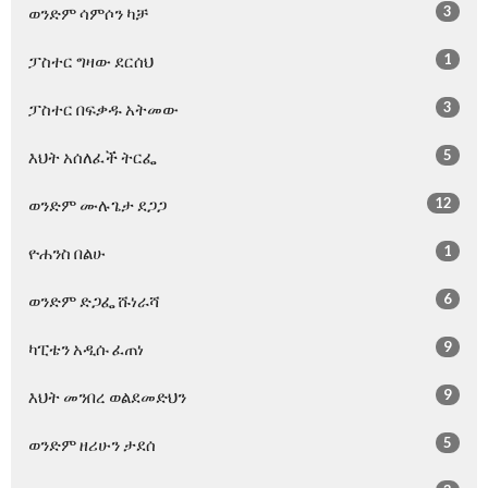
3
ወንድም ሳምሶን ካቻ
1
ፓስተር ግዛው ደርሰህ
3
ፓስተር በፍቃዱ አትመው
5
እህት አሰለፈች ትርፌ
12
ወንድም ሙሉጌታ ደጋጋ
1
ዮሐንስ በልሁ
6
ወንድም ድጋፌ ሹነራሻ
9
ካፒቴን አዲሱ ፈጠነ
9
እህት መንበረ ወልደመድህን
5
ወንድም ዘሪሁን ታደሰ