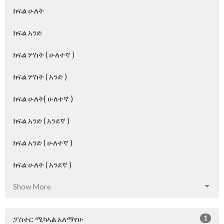
ክፍል ሁለት
ክፍል አንድ
ክፍል ሦስት ( ሁለተኛ )
ክፍል ሦስት ( አንድ )
ክፍል ሁለት{ ሁለተኛ )
ክፍል አንድ ( አንደኛ )
ክፍል አንድ ( ሁለተኛ )
ክፍል ሁለት ( አንደኛ )
Show More
1
ፓስተር ሚካኣል አለማየሁ