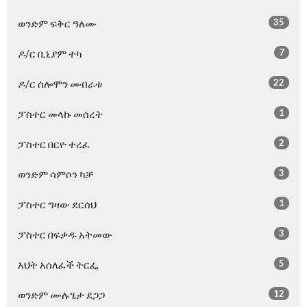
35
ወንድም ፍቅር ዓለሙ
7
ዶ/ር ቢኒያም ተካ
22
ዶ/ር ሰሎሞን መብራቱ
1
ፓስተር መላኩ መሰረት
2
ፓስተር በርዮ ተረፈ
3
ወንድም ሳምሶን ካቻ
1
ፓስተር ግዛው ደርሰህ
3
ፓስተር በፍቃዱ አትመው
5
እህት አሰለፈች ትርፌ
12
ወንድም ሙሉጌታ ደጋጋ