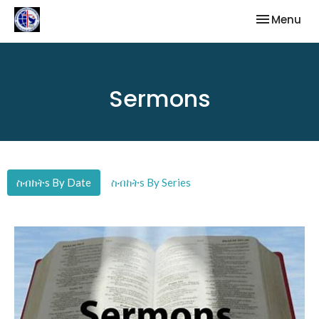
Toggle nav
Menu
Sermons
ስብከትs By Date
ስብከትs By Series