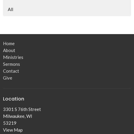
All
Home
About
Ministries
Sermons
Contact
Give
Location
3301 S 76th Street
Milwaukee, WI
53219
View Map