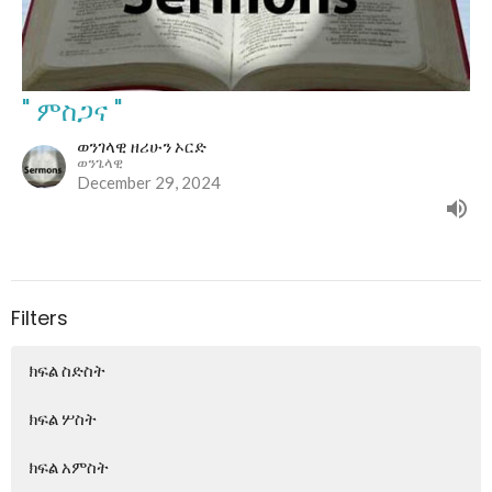
" ምስጋና "
ወንገላዊ ዘሪሁን ኦርድ
ወንጌላዊ
December 29, 2024
Filters
ክፍል ስድስት
ክፍል ሦስት
ክፍል አምስት