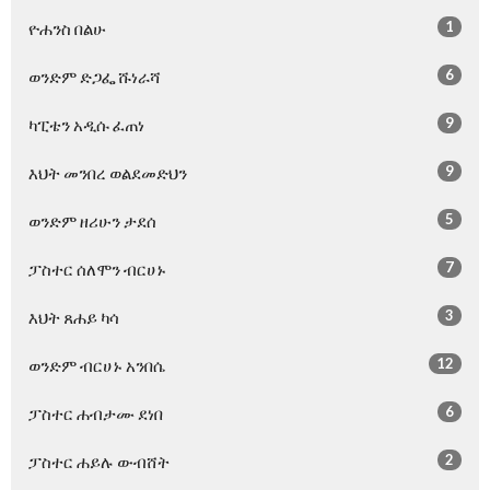
1
ዮሐንስ በልሁ
6
ወንድም ድጋፌ ሹነራሻ
9
ካፒቴን አዲሱ ፈጠነ
9
እህት መንበረ ወልደመድህን
5
ወንድም ዘሪሁን ታደሰ
7
ፓስተር ሰለሞን ብርሀኑ
3
እህት ጸሐይ ካሳ
12
ወንድም ብርሀኑ አንበሴ
6
ፓስተር ሐብታሙ ደነበ
2
ፓስተር ሐይሉ ውብሸት