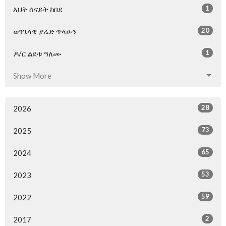
1
እህት ሰናይት ከበደ
20
ወንጌላዌ ያሬድ ጥላሁን
1
ዶ/ር ልደቱ ዓለሙ
Show More
28
2026
73
2025
65
2024
53
2023
59
2022
2
2017