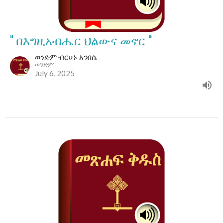
" በእግዚአብሔር ህልውና መኖር "
ወንድም ብርሀኑ አንበሴ
ወንድም
July 6, 2025