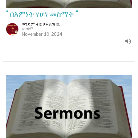
" በእምነት የሆነ መስማት "
ወንድም ብርሀኑ አንበሴ
ወንድም
November 10, 2024