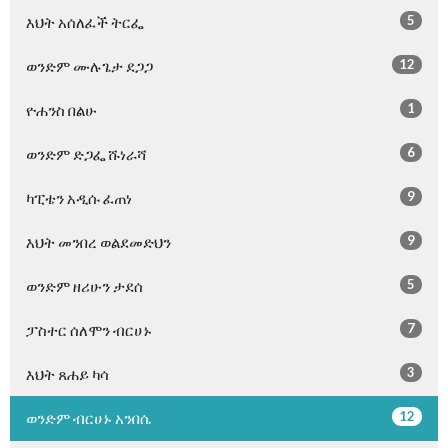
5
እህት አሰለፈች ትርፌ
12
ወንድም ሙሉጌታ ደጋጋ
1
ዮሐንስ በልሁ
6
ወንድም ድጋፌ ሹነራሻ
9
ካፒቴን አዲሱ ፈጠነ
9
እህት መንበረ ወልደመድህን
5
ወንድም ዘሪሁን ታደሰ
7
ፓስተር ሰለሞን ብርሀኑ
3
እህት ጸሐይ ካሳ
12
ወንድም ብርሀኑ አንበሴ