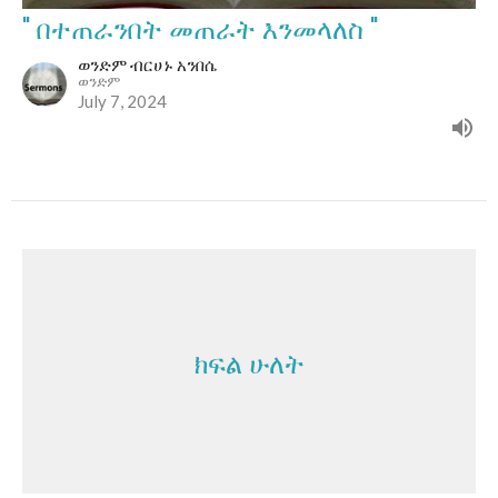
" በተጠራንበት መጠራት እንመላለስ "
ወንድም ብርሀኑ አንበሴ
ወንድም
July 7, 2024
ክፍል ሁለት