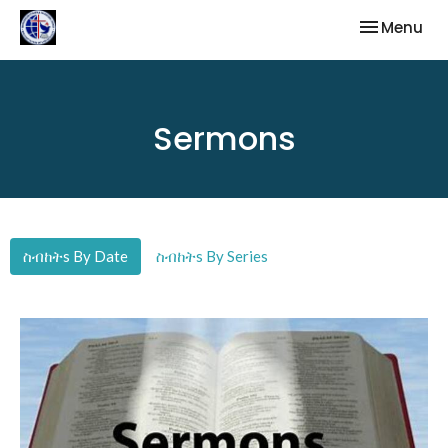
Toggle nav
Menu
Sermons
ስብከትs By Date
ስብከትs By Series