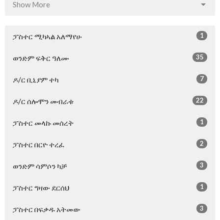
Show More
1
ፓስተር ሚካኣል አለማየሁ
35
ወንድም ፍቅር ዓለሙ
7
ዶ/ር ቢኒያም ተካ
22
ዶ/ር ሰሎሞን መብራቱ
1
ፓስተር መላኩ መሰረት
2
ፓስተር በርዮ ተረፈ
3
ወንድም ሳምሶን ካቻ
1
ፓስተር ግዛው ደርሰህ
3
ፓስተር በፍቃዱ አትመው