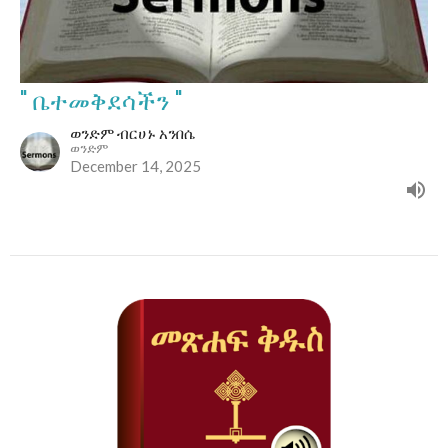
" ቤተመቅደሳችን "
ወንድም ብርሀኑ አንበሴ
ወንድም
December 14, 2025