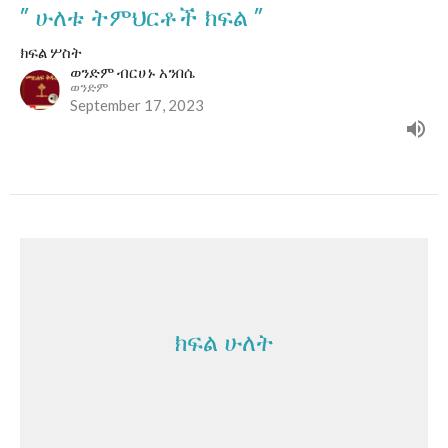
” ሁለቱ ትምህርቶች ክፍል ”
ክፍል ሦስት
ወንድም ብርሀኑ አንበሴ
ወንድም
September 17, 2023
ክፍል ሁለት