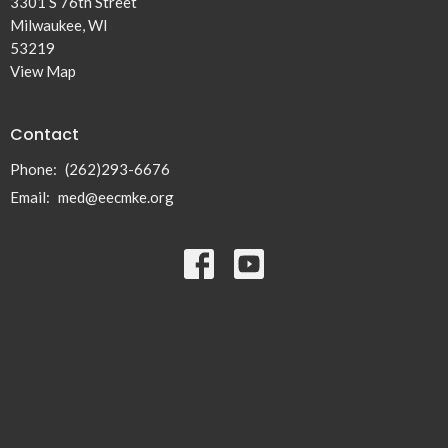
3301 S 76th Street
Milwaukee, WI
53219
View Map
Contact
Phone:
(262)293-6676
Email
:
med@eecmke.org