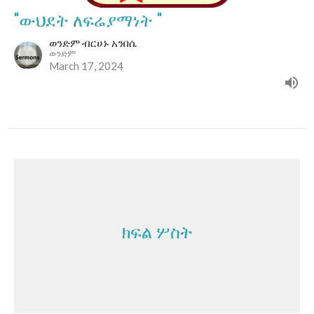
"ውህደት ለፍሬያማነት "
ወንድም ብርሀኑ አንበሴ
ወንድም
March 17, 2024
ክፍል ሦስት