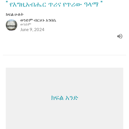
" የእግዚአብሔር ጥሪና የጥሪው ዓላማ "
ክፍል ሁለት
ወንድም ብርሀኑ አንበሴ
ወንድም
June 9, 2024
ክፍል አንድ