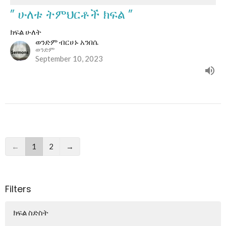
” ሁለቱ ትምህርቶች ክፍል ”
ክፍል ሁለት
ወንድም ብርሀኑ አንበሴ
ወንድም
September 10, 2023
←
1
2
→
Filters
ክፍል ስድስት