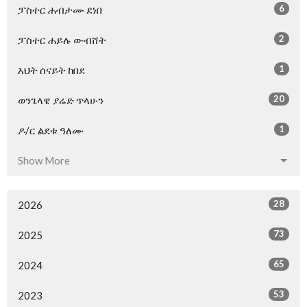
6
ፓስተር ሐብታሙ ደነበ
2
ፓስተር ሐይሉ ውብሸት
1
እህት ሰናይት ከበደ
20
ወንጌላዌ ያሬድ ጥላሁን
1
ዶ/ር ልደቱ ዓለሙ
Show More
28
2026
73
2025
65
2024
53
2023