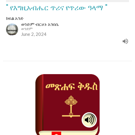
" የእግዚአብሔር ጥሪና የጥሪው ዓላማ "
ክፍል አንድ
ወንድም ብርሀኑ አንበሴ
ወንድም
June 2, 2024