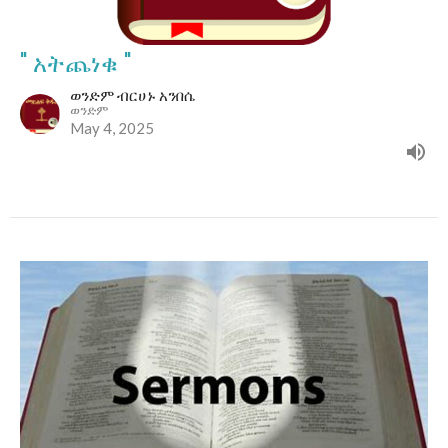
" አትጨነቁ "
ወንድም ብርሀኑ አንበሴ
ወንድም
May 4, 2025