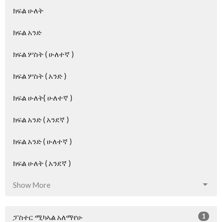
ክፍል ሁለት
ክፍል አንድ
ክፍል ሦስት ( ሁለተኛ )
ክፍል ሦስት ( አንድ )
ክፍል ሁለት{ ሁለተኛ )
ክፍል አንድ ( አንደኛ )
ክፍል አንድ ( ሁለተኛ )
ክፍል ሁለት ( አንደኛ )
Show More
1
ፓስተር ሚካኣል አለማየሁ