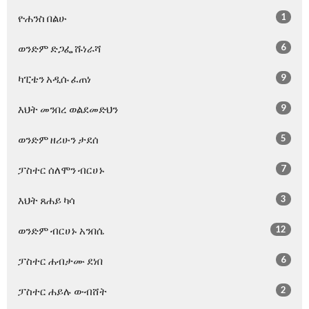
1
ዮሐንስ በልሁ
6
ወንድም ድጋፌ ሹነራሻ
9
ካፒቴን አዲሱ ፈጠነ
9
እህት መንበረ ወልደመድህን
5
ወንድም ዘሪሁን ታደሰ
7
ፓስተር ሰለሞን ብርሀኑ
3
እህት ጸሐይ ካሳ
12
ወንድም ብርሀኑ አንበሴ
6
ፓስተር ሐብታሙ ደነበ
2
ፓስተር ሐይሉ ውብሸት