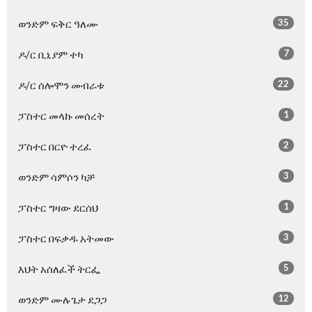
35
ወንድም ፍቅር ዓለሙ
7
ዶ/ር ቢኒያም ተካ
22
ዶ/ር ሰሎሞን መብራቱ
1
ፓስተር መላኩ መሰረት
2
ፓስተር በርዮ ተረፈ
3
ወንድም ሳምሶን ካቻ
1
ፓስተር ግዛው ደርሰህ
3
ፓስተር በፍቃዱ አትመው
5
እህት አሰለፈች ትርፌ
12
ወንድም ሙሉጌታ ደጋጋ