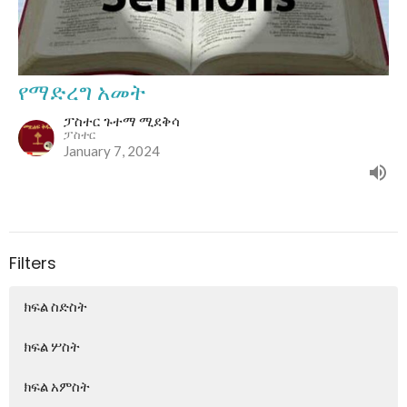
የማድረግ አመት
ፓስተር ጉተማ ሚደቅሳ
ፓስተር
January 7, 2024
Filters
ክፍል ስድስት
ክፍል ሦስት
ክፍል አምስት