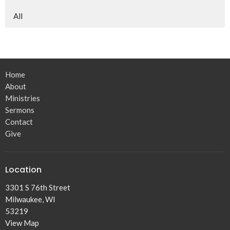
All
Home
About
Ministries
Sermons
Contact
Give
Location
3301 S 76th Street
Milwaukee, WI
53219
View Map