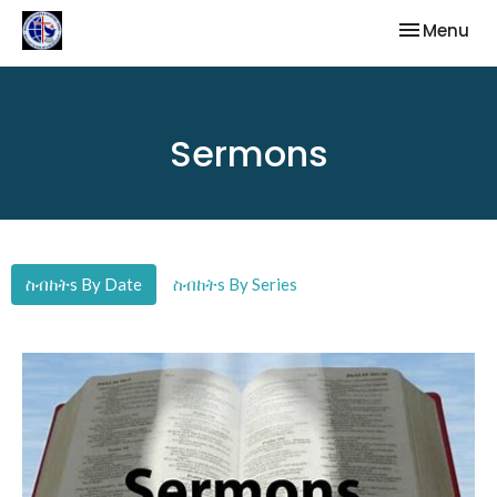
Toggle nav
Menu
Sermons
ስብከትs By Date
ስብከትs By Series