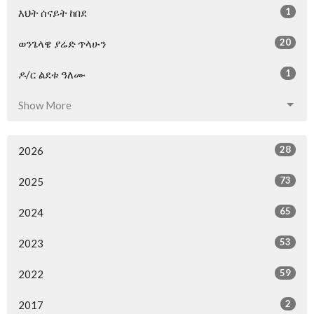
1
እህት ሰናይት ከበደ
20
ወንጌላዌ ያሬድ ጥላሁን
1
ዶ/ር ልደቱ ዓለሙ
Show More
28
2026
73
2025
65
2024
53
2023
59
2022
2
2017