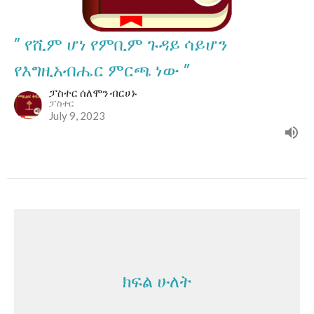
” የሺም ሆነ የምቢም ጉዳይ ሳይሆን
የእግዚአብሔር ምርጫ ነው ”
ፓስተር ሰለሞን ብርሀኑ
ፓስተር
July 9, 2023
ክፍል ሁለት