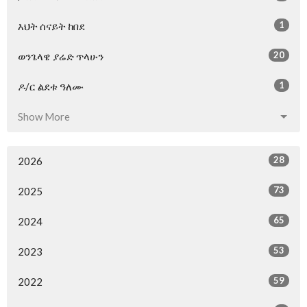
1
እህት ሰናይት ከበደ
20
ወንጌላዌ ያሬድ ጥላሁን
1
ዶ/ር ልደቱ ዓለሙ
Show More
28
2026
73
2025
65
2024
53
2023
59
2022