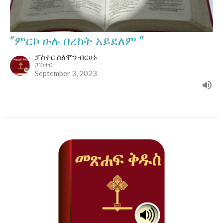
”ምርኮ ሁሉ በረከት አይደለም ”
ፓስተር ሰለሞን ብርሀኑ
ፓስተር
September 3, 2023