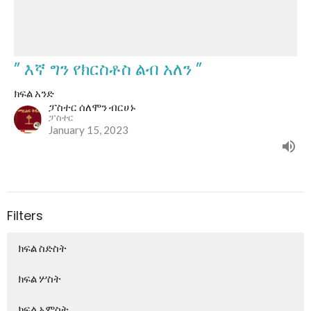
” እኛ ግን የክርስቶስ ልብ አለን ”
ክፍል አንድ
ፓስተር ሰለሞን ብርሀኑ
ፓስተር
January 15, 2023
Filters
ክፍል ስድስት
ክፍል ሦስት
ክፍል አምስት