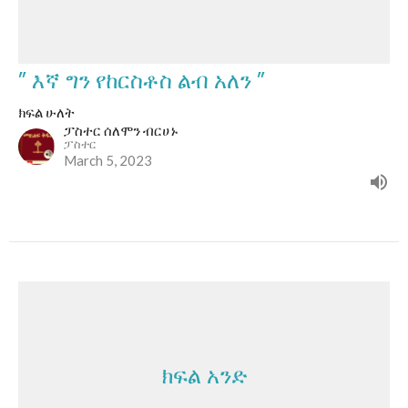
” እኛ ግን የከርስቶስ ልብ አለን ”
ክፍል ሁለት
ፓስተር ሰለሞን ብርሀኑ
ፓስተር
March 5, 2023
ክፍል አንድ