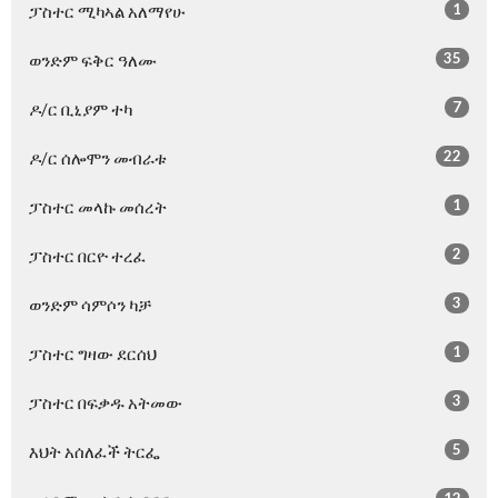
1
ፓስተር ሚካኣል አለማየሁ
35
ወንድም ፍቅር ዓለሙ
7
ዶ/ር ቢኒያም ተካ
22
ዶ/ር ሰሎሞን መብራቱ
1
ፓስተር መላኩ መሰረት
2
ፓስተር በርዮ ተረፈ
3
ወንድም ሳምሶን ካቻ
1
ፓስተር ግዛው ደርሰህ
3
ፓስተር በፍቃዱ አትመው
5
እህት አሰለፈች ትርፌ