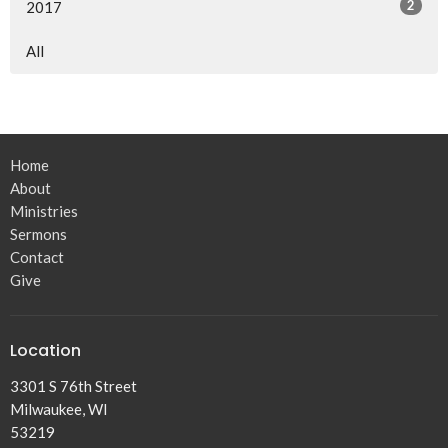
2
2017
All
Home
About
Ministries
Sermons
Contact
Give
Location
3301 S 76th Street
Milwaukee, WI
53219