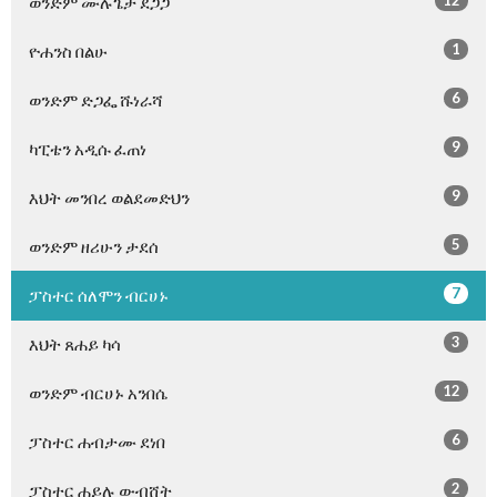
12
ወንድም ሙሉጌታ ደጋጋ
1
ዮሐንስ በልሁ
6
ወንድም ድጋፌ ሹነራሻ
9
ካፒቴን አዲሱ ፈጠነ
9
እህት መንበረ ወልደመድህን
5
ወንድም ዘሪሁን ታደሰ
7
ፓስተር ሰለሞን ብርሀኑ
3
እህት ጸሐይ ካሳ
12
ወንድም ብርሀኑ አንበሴ
6
ፓስተር ሐብታሙ ደነበ
2
ፓስተር ሐይሉ ውብሸት