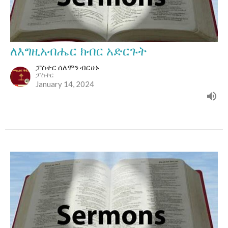
ለእግዚአብሔር ክብር አድርጉት
ፓስተር ሰለሞን ብርሀኑ
ፓስተር
January 14, 2024