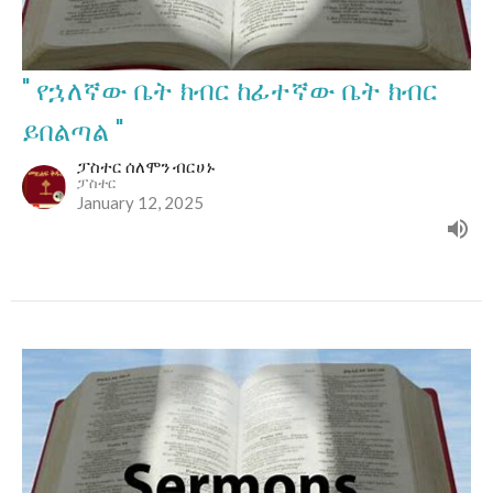
" የኋለኛው ቤት ክብር ከፊተኛው ቤት ክብር
ይበልጣል "
ፓስተር ሰለሞን ብርሀኑ
ፓስተር
January 12, 2025