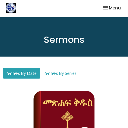
Toggle nav
Menu
Sermons
ስብከትs By Date
ስብከትs By Series