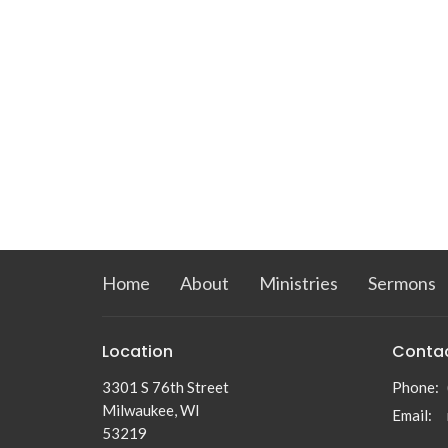
Home
About
Ministries
Sermons
Location
Conta
3301 S 76th Street
Phone:
Milwaukee, WI
Email
:
53219