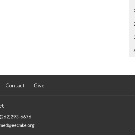
Contact
Give
ct
(262)293-6676
med@eecmke.org