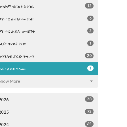
12
ወንድም ብርሀኑ አንበሴ
6
ፓስተር ሐብታሙ ደነበ
2
ፓስተር ሐይሉ ውብሸት
1
እህት ሰናይት ከበደ
20
ወንጌላዌ ያሬድ ጥላሁን
1
ዶ/ር ልደቱ ዓለሙ
Show More
28
2026
73
2025
65
2024