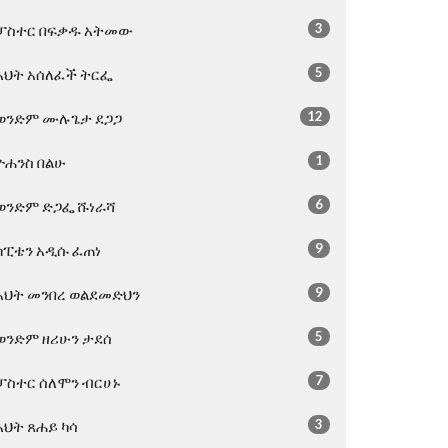
3
ፓስተር በፍቃዱ አትመው
5
እህት አሰለፈች ትርፌ
12
ወንድም ሙሉጌታ ደጋጋ
1
ዮሐንስ በልሁ
6
ወንድም ድጋፌ ሹነራሻ
9
ካፒቴን አዲሱ ፈጠነ
9
እህት መንበረ ወልደመድህን
5
ወንድም ዘሪሁን ታደሰ
7
ፓስተር ሰለሞን ብርሀኑ
3
እህት ጸሐይ ካሳ