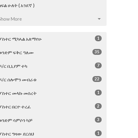
ክፍል ሁለት ( አንደኛ )
Show More
1
ፓስተር ሚካኣል አለማየሁ
35
ወንድም ፍቅር ዓለሙ
7
ዶ/ር ቢኒያም ተካ
22
ዶ/ር ሰሎሞን መብራቱ
1
ፓስተር መላኩ መሰረት
2
ፓስተር በርዮ ተረፈ
3
ወንድም ሳምሶን ካቻ
1
ፓስተር ግዛው ደርሰህ