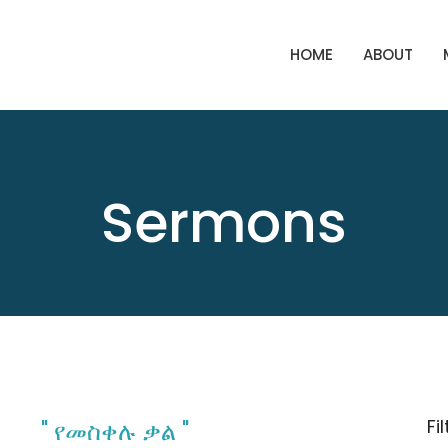
HOME
ABOUT
Sermons
Fi
" የመስቀሉ ቃል "