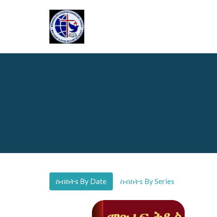
ስብከትs By Date
ስብከትs By Series