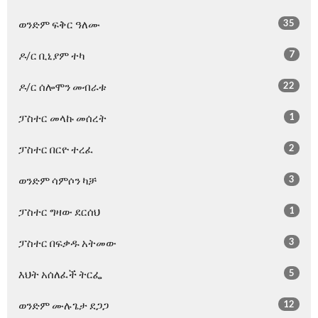
35
ወንድም ፍቅር ዓለሙ
7
ዶ/ር ቢኒያም ተካ
22
ዶ/ር ሰሎሞን መብራቱ
1
ፓስተር መላኩ መሰረት
2
ፓስተር በርዮ ተረፈ
3
ወንድም ሳምሶን ካቻ
1
ፓስተር ግዛው ደርሰህ
3
ፓስተር በፍቃዱ አትመው
5
እህት አሰለፈች ትርፌ
12
ወንድም ሙሉጌታ ደጋጋ