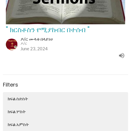
" ክርስቶስን የሚያከብር በተሰብ "
ዶ/ር ሙላቱ በላይነሀ
ዶ/ር
June 23, 2024
Filters
ክፍል ስድስት
ክፍል ሦስት
ክፍል አምስት