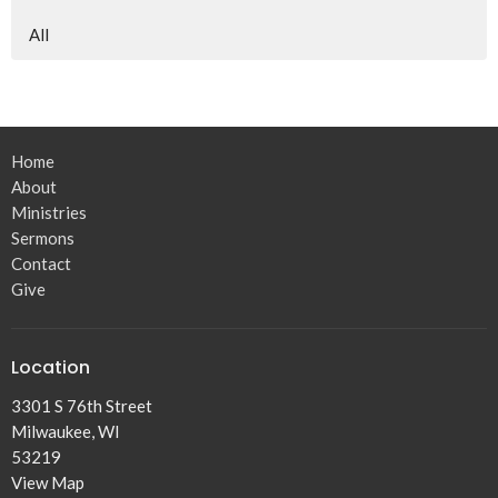
All
Home
About
Ministries
Sermons
Contact
Give
Location
3301 S 76th Street
Milwaukee, WI
53219
View Map