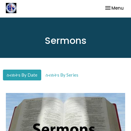
Toggle nav
Menu
Sermons
ስብከትs By Date
ስብከትs By Series