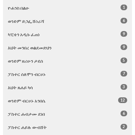
1
ዮሐንስ በልሁ
6
ወንድም ድጋፌ ሹነራሻ
9
ካፒቴን አዲሱ ፈጠነ
9
እህት መንበረ ወልደመድህን
5
ወንድም ዘሪሁን ታደሰ
7
ፓስተር ሰለሞን ብርሀኑ
3
እህት ጸሐይ ካሳ
12
ወንድም ብርሀኑ አንበሴ
6
ፓስተር ሐብታሙ ደነበ
2
ፓስተር ሐይሉ ውብሸት