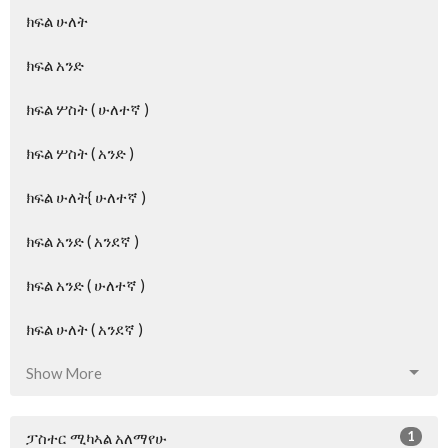
ክፍል ሁለት
ክፍል አንድ
ክፍል ሦስት ( ሁለተኛ )
ክፍል ሦስት ( አንድ )
ክፍል ሁለት{ ሁለተኛ )
ክፍል አንድ ( አንደኛ )
ክፍል አንድ ( ሁለተኛ )
ክፍል ሁለት ( አንደኛ )
Show More
1
ፓስተር ሚካኣል አለማየሁ