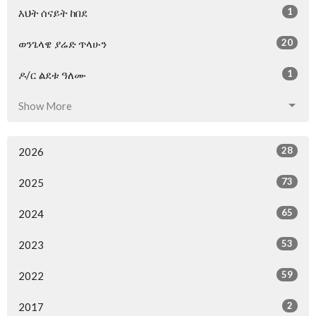
1
እህት ሰናይት ከበደ
20
ወንጌላዌ ያሬድ ጥላሁን
1
ዶ/ር ልደቱ ዓለሙ
Show More
28
2026
73
2025
65
2024
53
2023
59
2022
2
2017