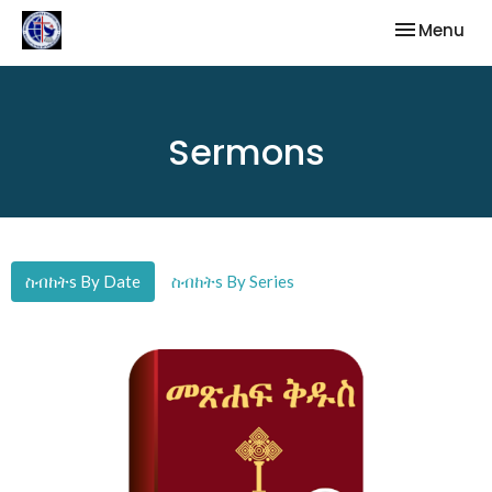
Toggle nav
Menu
Sermons
ስብከትs By Date
ስብከትs By Series