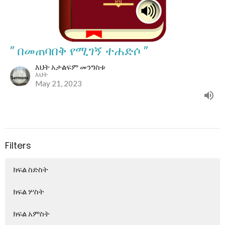
” በመጠባበቅ የሚገኝ ተሐድሶ ”
እህት አታልፍም መንግስቱ
እህት
May 21, 2023
Filters
ክፍል ስድስት
ክፍል ሦስት
ክፍል አምስት