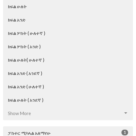
ክፍል ሁለት
ክፍል አንድ
ክፍል ሦስት ( ሁለተኛ )
ክፍል ሦስት ( አንድ )
ክፍል ሁለት{ ሁለተኛ )
ክፍል አንድ ( አንደኛ )
ክፍል አንድ ( ሁለተኛ )
ክፍል ሁለት ( አንደኛ )
Show More
1
ፓስተር ሚካኣል አለማየሁ