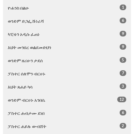
1
ዮሐንስ በልሁ
6
ወንድም ድጋፌ ሹነራሻ
9
ካፒቴን አዲሱ ፈጠነ
9
እህት መንበረ ወልደመድህን
5
ወንድም ዘሪሁን ታደሰ
7
ፓስተር ሰለሞን ብርሀኑ
3
እህት ጸሐይ ካሳ
12
ወንድም ብርሀኑ አንበሴ
6
ፓስተር ሐብታሙ ደነበ
2
ፓስተር ሐይሉ ውብሸት