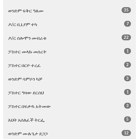
35
ወንድም ፍቅር ዓለሙ
7
ዶ/ር ቢኒያም ተካ
22
ዶ/ር ሰሎሞን መብራቱ
1
ፓስተር መላኩ መሰረት
2
ፓስተር በርዮ ተረፈ
3
ወንድም ሳምሶን ካቻ
1
ፓስተር ግዛው ደርሰህ
3
ፓስተር በፍቃዱ አትመው
5
እህት አሰለፈች ትርፌ
12
ወንድም ሙሉጌታ ደጋጋ