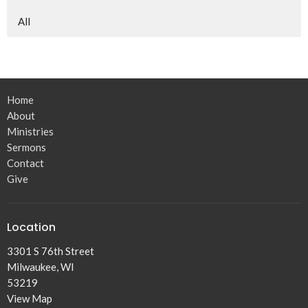
All
Home
About
Ministries
Sermons
Contact
Give
Location
3301 S 76th Street
Milwaukee, WI
53219
View Map