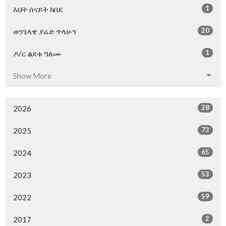
1
እህት ሰናይት ከበደ
20
ወንጌላዌ ያሬድ ጥላሁን
1
ዶ/ር ልደቱ ዓለሙ
Show More
28
2026
73
2025
65
2024
53
2023
59
2022
2
2017