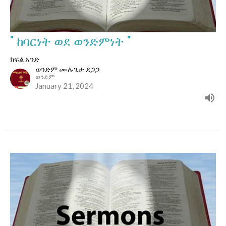
" ከባርነት ወደ ወንድምነት "
ክፍል አንድ
ወንድም ሙሉጌታ ደጋጋ
ወንድም
January 21, 2024