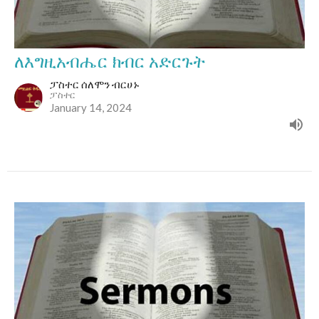
ለእግዚአብሔር ክብር አድርጉት
ፓስተር ሰለሞን ብርሀኑ
ፓስተር
January 14, 2024