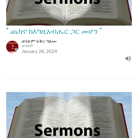
" ጨክኖ ከእግዚአብሔር ጋር መሆን "
ወንድም ፍቅር ዓለሙ
ወንድም
January 28, 2024