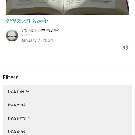
የማድረግ አመት
ፓስተር ጉተማ ሚደቅሳ
ፓስተር
January 7, 2024
Filters
ክፍል ስድስት
ክፍል ሦስት
ክፍል አምስት
ክፍል ሁለት