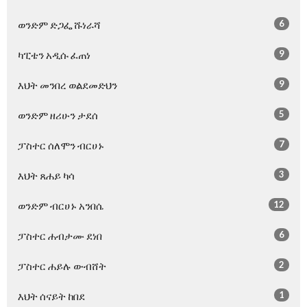
6
ወንድም ድጋፌ ሹነራሻ
9
ካፒቴን አዲሱ ፈጠነ
9
እህት መንበረ ወልደመድህን
5
ወንድም ዘሪሁን ታደሰ
7
ፓስተር ሰለሞን ብርሀኑ
3
እህት ጸሐይ ካሳ
12
ወንድም ብርሀኑ አንበሴ
6
ፓስተር ሐብታሙ ደነበ
2
ፓስተር ሐይሉ ውብሸት
1
እህት ሰናይት ከበደ