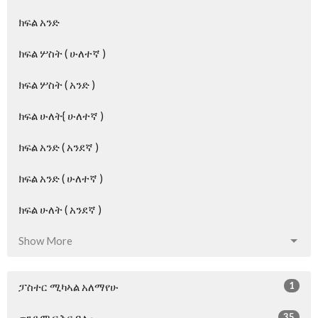
ክፍል አንድ
ክፍል ሦስት ( ሁለተኛ )
ክፍል ሦስት ( አንድ )
ክፍል ሁለት{ ሁለተኛ )
ክፍል አንድ ( አንደኛ )
ክፍል አንድ ( ሁለተኛ )
ክፍል ሁለት ( አንደኛ )
Show More
1
ፓስተር ሚካኣል አለማየሁ
35