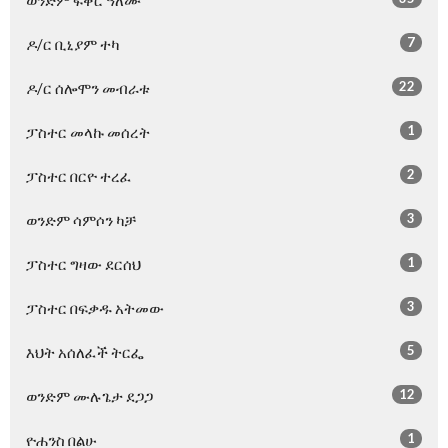
ወንድም ፍቅር ዓለሙ
7
ዶ/ር ቢኒያም ተካ
22
ዶ/ር ሰሎሞን መብራቱ
1
ፓስተር መላኩ መሰረት
2
ፓስተር በርዮ ተረፈ
3
ወንድም ሳምሶን ካቻ
1
ፓስተር ግዛው ደርሰህ
3
ፓስተር በፍቃዱ አትመው
5
እህት አሰለፈች ትርፌ
12
ወንድም ሙሉጌታ ደጋጋ
1
ዮሐንስ በልሁ