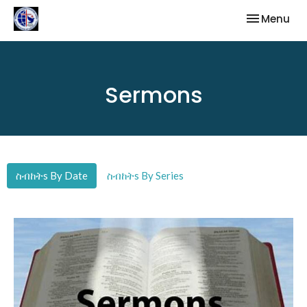
Toggle nav
Menu
Sermons
ስብከትs By Date
ስብከትs By Series